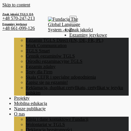
Skip to content
Znak jakości TGLS QA
+48 570-247-213
Egzaminy językowe
+48 661-099-126
Znak jakości
Egzaminy językowe
Egzamin TGLS Direct (EN, DE, FR, PL)
Work Communication
TGLS Smart
Cennik egzaminów TGLS
Ośrodki egzaminacyjne TGLS
Egzamin zdalny
Testy dla Firm
Skala CEFR i specjalne udogodnienia
Zapisz się na egzamin!
Reklamacja, duplikat certyfikatu, certyfikat w języku
polskim
Projekty
Mobilna edukacja
Nasze publikacje
O nas
Misja i dane kontaktowe Fundacji
Wolontariat w TGLS
Deklaracja bezstronności