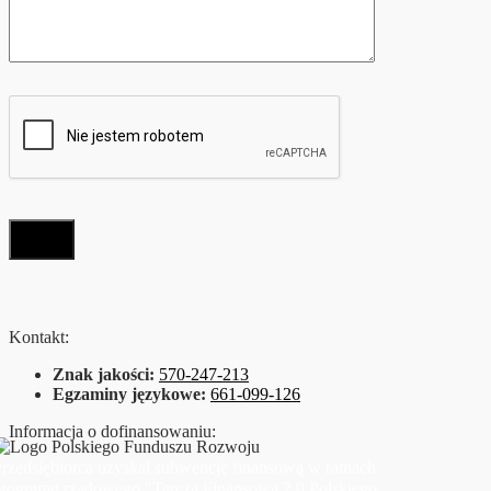
Kontakt:
Znak jakości:
570-247-213
Egzaminy językowe:
661-099-126
Informacja o dofinansowaniu:
rzedsiębiorca uzyskał subwencję finansową w ramach
programu rządowego "Tarcza Finansowa 2.0 Polskiego