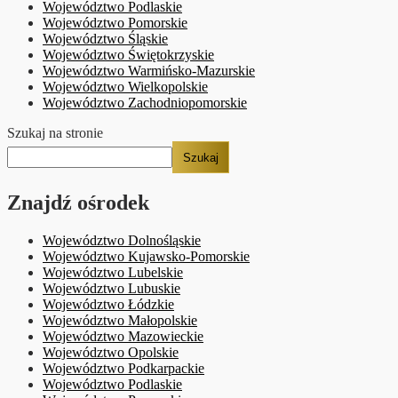
Województwo Podlaskie
Województwo Pomorskie
Województwo Śląskie
Województwo Świętokrzyskie
Województwo Warmińsko-Mazurskie
Województwo Wielkopolskie
Województwo Zachodniopomorskie
Szukaj na stronie
Szukaj
Znajdź ośrodek
Województwo Dolnośląskie
Województwo Kujawsko-Pomorskie
Województwo Lubelskie
Województwo Lubuskie
Województwo Łódzkie
Województwo Małopolskie
Województwo Mazowieckie
Województwo Opolskie
Województwo Podkarpackie
Województwo Podlaskie