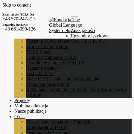
Skip to content
Znak jakości TGLS QA
+48 570-247-213
Egzaminy językowe
+48 661-099-126
Znak jakości
Egzaminy językowe
Egzamin TGLS Direct (EN, DE, FR, PL)
Work Communication
TGLS Smart
Cennik egzaminów TGLS
Ośrodki egzaminacyjne TGLS
Egzamin zdalny
Testy dla Firm
Skala CEFR i specjalne udogodnienia
Zapisz się na egzamin!
Reklamacja, duplikat certyfikatu, certyfikat w języku
polskim
Projekty
Mobilna edukacja
Nasze publikacje
O nas
Misja i dane kontaktowe Fundacji
Wolontariat w TGLS
Deklaracja bezstronności