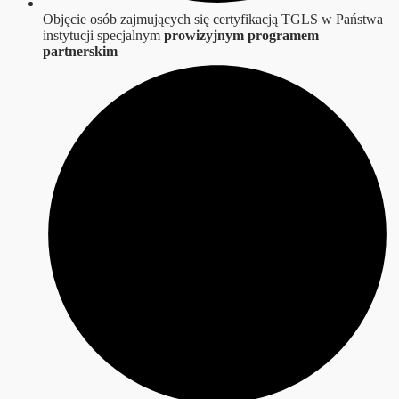
Objęcie osób zajmujących się certyfikacją TGLS w Państwa
instytucji specjalnym
prowizyjnym programem
partnerskim