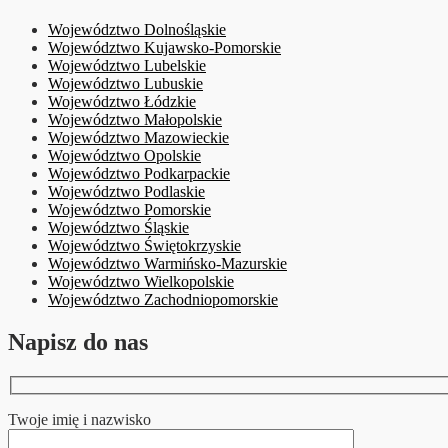
Województwo Dolnośląskie
Województwo Kujawsko-Pomorskie
Województwo Lubelskie
Województwo Lubuskie
Województwo Łódzkie
Województwo Małopolskie
Województwo Mazowieckie
Województwo Opolskie
Województwo Podkarpackie
Województwo Podlaskie
Województwo Pomorskie
Województwo Śląskie
Województwo Świętokrzyskie
Województwo Warmińsko-Mazurskie
Województwo Wielkopolskie
Województwo Zachodniopomorskie
Napisz do nas
Twoje imię i nazwisko