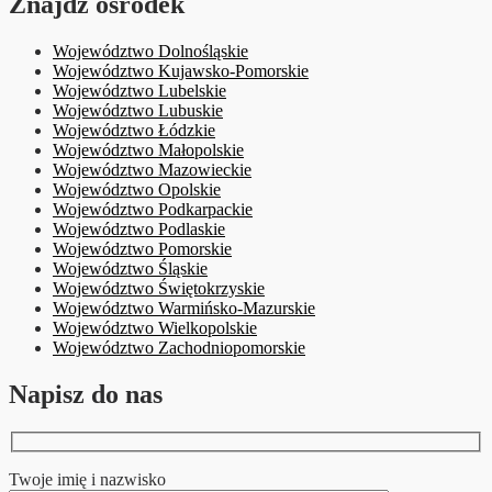
Znajdź ośrodek
Województwo Dolnośląskie
Województwo Kujawsko-Pomorskie
Województwo Lubelskie
Województwo Lubuskie
Województwo Łódzkie
Województwo Małopolskie
Województwo Mazowieckie
Województwo Opolskie
Województwo Podkarpackie
Województwo Podlaskie
Województwo Pomorskie
Województwo Śląskie
Województwo Świętokrzyskie
Województwo Warmińsko-Mazurskie
Województwo Wielkopolskie
Województwo Zachodniopomorskie
Napisz do nas
Twoje imię i nazwisko