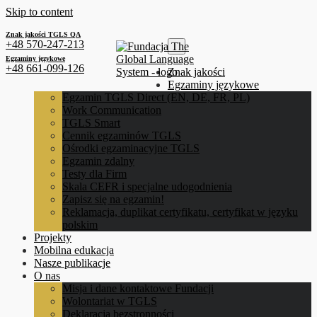
Skip to content
Znak jakości TGLS QA
+48 570-247-213
Egzaminy językowe
+48 661-099-126
Znak jakości
Egzaminy językowe
Egzamin TGLS Direct (EN, DE, FR, PL)
Work Communication
TGLS Smart
Cennik egzaminów TGLS
Ośrodki egzaminacyjne TGLS
Egzamin zdalny
Testy dla Firm
Skala CEFR i specjalne udogodnienia
Zapisz się na egzamin!
Reklamacja, duplikat certyfikatu, certyfikat w języku
polskim
Projekty
Mobilna edukacja
Nasze publikacje
O nas
Misja i dane kontaktowe Fundacji
Wolontariat w TGLS
Deklaracja bezstronności