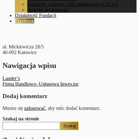
Standardy ochrony osób małoletnich w TGLS
Polityka prywatności
Działalność Fundacji
Facebook
ul. Mickiewicza 28/5
40-092 Katowice
Nawigacja wpisu
Lander’s
Firma Handlowo- Usługowa Inwes.tor
Dodaj komentarz
Musisz się
zalogować
, aby móc dodać komentarz.
Szukaj na stronie
Szukaj