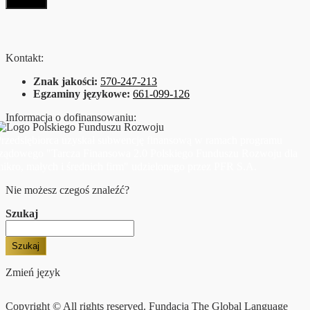
Kontakt:
Znak jakości:
570-247-213
Egzaminy językowe:
661-099-126
Informacja o dofinansowaniu:
rzedsiębiorca uzyskał subwencję finansową w ramach programu
rządowego "Tarcza Finansowa 2.0 Polskiego Funduszu Rozwoju dla
ikro, małych i średnich firm" udzielonego przez PFR S.A.
Nie możesz czegoś znaleźć?
Szukaj
Szukaj
Zmień język
Copyright © All rights reserved. Fundacja The Global Language